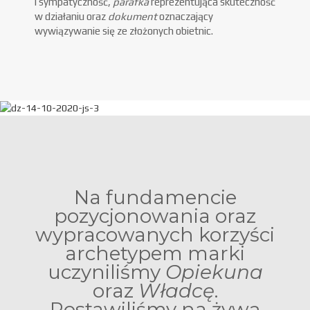
i sympatyczność,
parafka
reprezentująca skuteczność
w działaniu oraz
dokument
oznaczający
wywiązywanie się ze złożonych obietnic.
Na fundamencie
pozycjonowania oraz
wypracowanych korzyści
archetypem marki
uczyniliśmy
Opiekuna
oraz
Władcę
.
Postawiliśmy na żywą